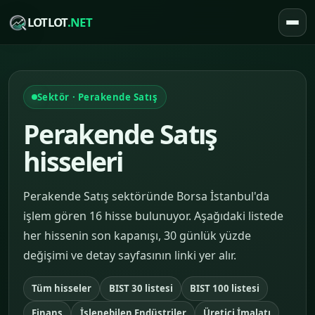
LOTLOT
.NET
Sektör · Perakende Satış
Perakende Satış
hisseleri
Perakende Satış sektöründe Borsa İstanbul'da
işlem gören 16 hisse bulunuyor. Aşağıdaki listede
her hissenin son kapanışı, 30 günlük yüzde
değişimi ve detay sayfasının linki yer alır.
Tüm hisseler
BIST 30 listesi
BIST 100 listesi
Finans
İşlenebilen Endüstriler
Üretici İmalatı