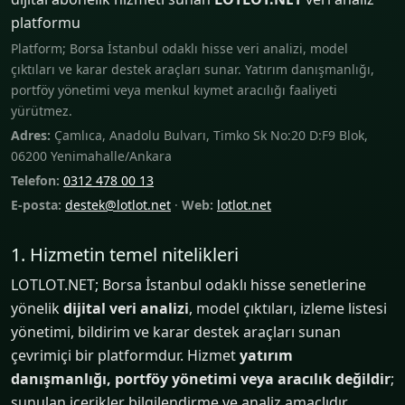
platformu
Platform; Borsa İstanbul odaklı hisse veri analizi, model
çıktıları ve karar destek araçları sunar. Yatırım danışmanlığı,
portföy yönetimi veya menkul kıymet aracılığı faaliyeti
yürütmez.
Adres:
Çamlıca, Anadolu Bulvarı, Timko Sk No:20 D:F9 Blok,
06200 Yenimahalle/Ankara
Telefon:
0312 478 00 13
E-posta:
destek@lotlot.net
·
Web:
lotlot.net
1. Hizmetin temel nitelikleri
LOTLOT.NET; Borsa İstanbul odaklı hisse senetlerine
yönelik
dijital veri analizi
, model çıktıları, izleme listesi
yönetimi, bildirim ve karar destek araçları sunan
çevrimiçi bir platformdur. Hizmet
yatırım
danışmanlığı, portföy yönetimi veya aracılık değildir
;
sunulan içerikler bilgilendirme ve analiz amaçlıdır.