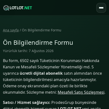
LOTLOT
.NET
Ana sayfa
/ Ön Bilgilendirme Formu
Ön Bilgilendirme Formu
Yürürlük tarihi: 7 Ağustos 2026
Bu form, 6502 sayılı Tüketicinin Korunması Hakkında
Kanun ve Mesafeli Sözleşmeler Yönetmeliği md. 5
uyarınca
ücretli dijital abonelik
satın alımından önce
tüketicinin bilgilendirilmesi amacıyla hazırlanmıştır.
Ödeme onay ekranındaki plan özeti ile birlikte
okunmalıdır. Sözleşme metni:
Mesafeli Satış Sözleşmesi
.
Satıcı / Hizmet sağlayıcı:
ProdesGrup bünyesinde
dijital abonelik hizmeti sunan
LOTLOT.NET
veri analiz