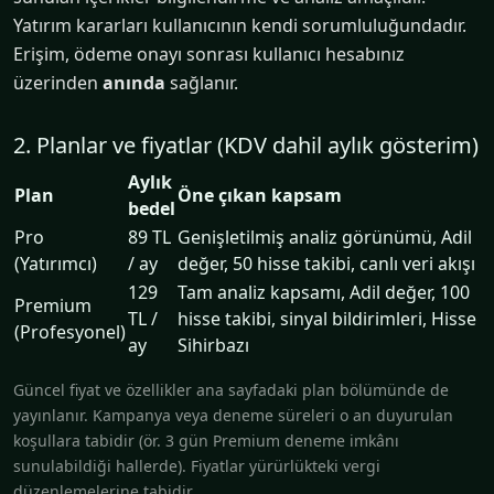
Yatırım kararları kullanıcının kendi sorumluluğundadır.
Erişim, ödeme onayı sonrası kullanıcı hesabınız
üzerinden
anında
sağlanır.
2. Planlar ve fiyatlar (KDV dahil aylık gösterim)
Aylık
Plan
Öne çıkan kapsam
bedel
Pro
89 TL
Genişletilmiş analiz görünümü, Adil
(Yatırımcı)
/ ay
değer, 50 hisse takibi, canlı veri akışı
129
Tam analiz kapsamı, Adil değer, 100
Premium
TL /
hisse takibi, sinyal bildirimleri, Hisse
(Profesyonel)
ay
Sihirbazı
Güncel fiyat ve özellikler ana sayfadaki plan bölümünde de
yayınlanır. Kampanya veya deneme süreleri o an duyurulan
koşullara tabidir (ör. 3 gün Premium deneme imkânı
sunulabildiği hallerde). Fiyatlar yürürlükteki vergi
düzenlemelerine tabidir.