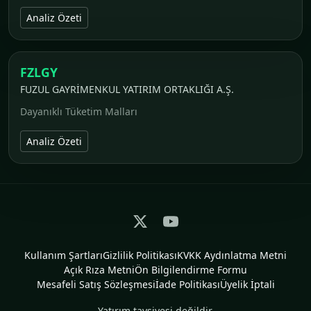
Analiz Özeti
FZLGY
FUZUL GAYRİMENKUL YATIRIM ORTAKLIĞI A.Ş.
Dayanıklı Tüketim Malları
Analiz Özeti
Kullanım Şartları
Gizlilik Politikası
KVKK Aydınlatma Metni
Açık Rıza Metni
Ön Bilgilendirme Formu
Mesafeli Satış Sözleşmesi
İade Politikası
Üyelik İptali
Yatırım tavsiyesi değildir.