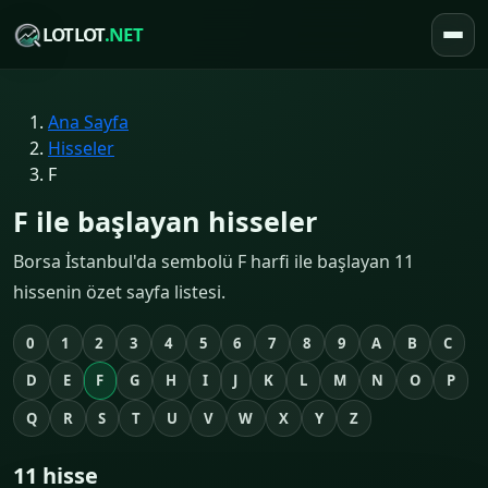
LOTLOT
.NET
Ana Sayfa
Hisseler
F
F ile başlayan hisseler
Borsa İstanbul'da sembolü F harfi ile başlayan 11
hissenin özet sayfa listesi.
0
1
2
3
4
5
6
7
8
9
A
B
C
D
E
F
G
H
I
J
K
L
M
N
O
P
Q
R
S
T
U
V
W
X
Y
Z
11 hisse