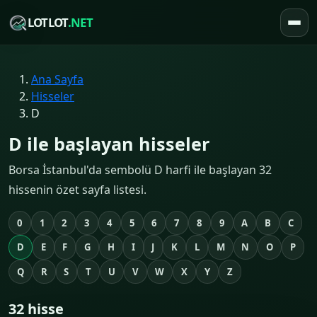
LOTLOT
.NET
Ana Sayfa
Hisseler
D
D ile başlayan hisseler
Borsa İstanbul'da sembolü D harfi ile başlayan 32
hissenin özet sayfa listesi.
0
1
2
3
4
5
6
7
8
9
A
B
C
D
E
F
G
H
I
J
K
L
M
N
O
P
Q
R
S
T
U
V
W
X
Y
Z
32 hisse