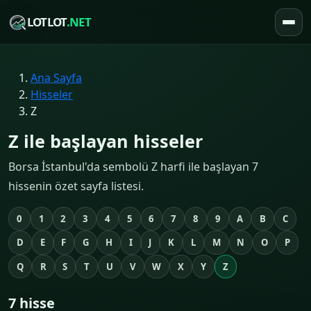
LOTLOT
.NET
Ana Sayfa
Hisseler
Z
Z ile başlayan hisseler
Borsa İstanbul'da sembolü Z harfi ile başlayan 7
hissenin özet sayfa listesi.
0
1
2
3
4
5
6
7
8
9
A
B
C
D
E
F
G
H
I
J
K
L
M
N
O
P
Q
R
S
T
U
V
W
X
Y
Z
7 hisse