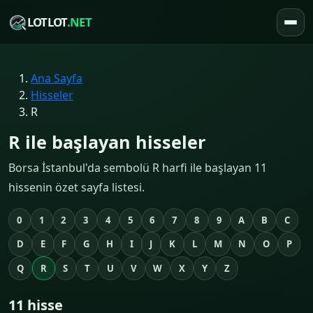
LOTLOT
.NET
Ana Sayfa
Hisseler
R
R ile başlayan hisseler
Borsa İstanbul'da sembolü R harfi ile başlayan 11
hissenin özet sayfa listesi.
0
1
2
3
4
5
6
7
8
9
A
B
C
D
E
F
G
H
I
J
K
L
M
N
O
P
Q
R
S
T
U
V
W
X
Y
Z
11 hisse