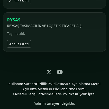
Analiz Özeti
RYSAS
REYSAŞ TAŞIMACILIK VE LOJİSTİK TİCARET A.Ş.
Taşımacılık
Analiz Özeti
Kullanım Şartları
Gizlilik Politikası
KVKK Aydınlatma Metni
Açık Rıza Metni
Ön Bilgilendirme Formu
Mesafeli Satış Sözleşmesi
İade Politikası
Üyelik İptali
Yatırım tavsiyesi değildir.