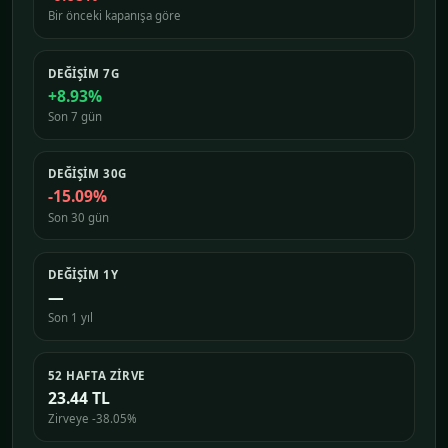
Bir önceki kapanışa göre
DEĞIŞIM 7G
+8.93%
Son 7 gün
DEĞIŞIM 30G
-15.09%
Son 30 gün
DEĞIŞIM 1Y
—
Son 1 yıl
52 HAFTA ZIRVE
23.44 TL
Zirveye -38.05%