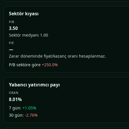
Sektör kıyası
P/B
3.50
Sektör medyanı 1.00
P/E
—
Zarar döneminde fiyat/kazanç oranı hesaplanmaz.
P/B sektöre göre
+250.0%
Yabancı yatırımcı payı
ORAN
8.01%
7 gün:
+1.05%
30 gün:
-2.76%