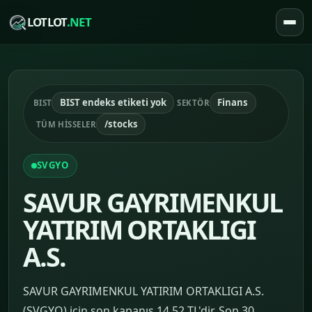
LOTLOT
.NET
BIST endeks etiketi yok
Finans
BIST
SEKTÖR
/stocks
TÜM HISSELER
SVGYO
SAVUR GAYRIMENKUL
YATIRIM ORTAKLIGI
A.S.
SAVUR GAYRIMENKUL YATIRIM ORTAKLIGI A.S.
(SVGYO) için son kapanış 14.52 TL'dir. Son 30