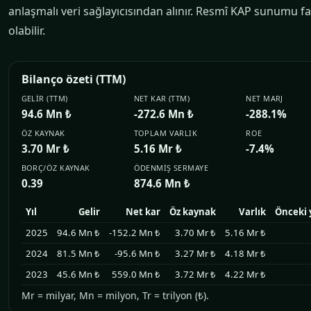
anlaşmalı veri sağlayıcısından alınır. Resmî KAP sunumu fa
olabilir.
Bilanço özeti (TTM)
GELIR (TTM)
NET KAR (TTM)
NET MARJ
94.6 Mn ₺
-272.6 Mn ₺
-288.1%
ÖZ KAYNAK
TOPLAM VARLIK
ROE
3.70 Mr ₺
5.16 Mr ₺
-7.4%
BORÇ/ÖZ KAYNAK
ÖDENMIŞ SERMAYE
0.39
874.6 Mn ₺
Yıl
Gelir
Net kar
Öz kaynak
Varlık
Önceki 
2025
94.6 Mn ₺
-152.2 Mn ₺
3.70 Mr ₺
5.16 Mr ₺
2024
81.5 Mn ₺
-95.6 Mn ₺
3.27 Mr ₺
4.18 Mr ₺
2023
45.6 Mn ₺
559.0 Mn ₺
3.72 Mr ₺
4.22 Mr ₺
Mr = milyar, Mn = milyon, Tr = trilyon (₺).