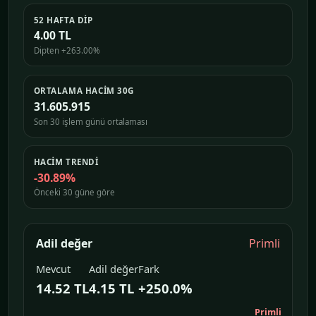
52 HAFTA DIP
4.00 TL
Dipten +263.00%
ORTALAMA HACIM 30G
31.605.915
Son 30 işlem günü ortalaması
HACIM TRENDI
-30.89%
Önceki 30 güne göre
Adil değer
Primli
Mevcut
Adil değer
Fark
14.52 TL
4.15 TL
+250.0%
Primli