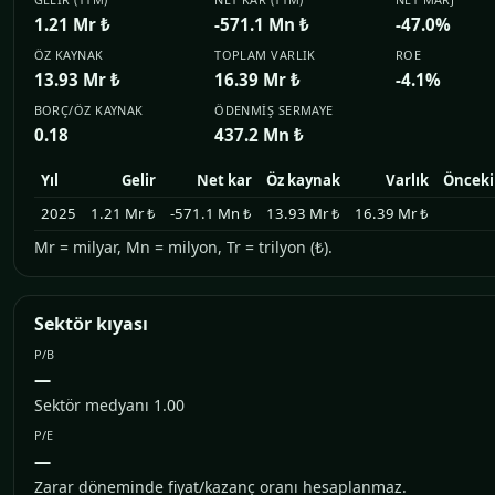
1.21 Mr ₺
-571.1 Mn ₺
-47.0%
ÖZ KAYNAK
TOPLAM VARLIK
ROE
13.93 Mr ₺
16.39 Mr ₺
-4.1%
BORÇ/ÖZ KAYNAK
ÖDENMIŞ SERMAYE
0.18
437.2 Mn ₺
Yıl
Gelir
Net kar
Öz kaynak
Varlık
Önceki 
2025
1.21 Mr ₺
-571.1 Mn ₺
13.93 Mr ₺
16.39 Mr ₺
Mr = milyar, Mn = milyon, Tr = trilyon (₺).
Sektör kıyası
P/B
—
Sektör medyanı 1.00
P/E
—
Zarar döneminde fiyat/kazanç oranı hesaplanmaz.